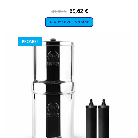
69,62
€
81,90
€
Ajouter au panier
PROMO !